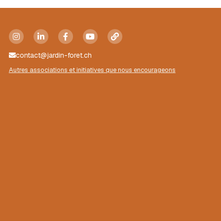
Mise en lien
Ils parlent de nous
contact@jardin-foret.ch
Contact
Autres 
associations
 et initiatives que nous encourageons