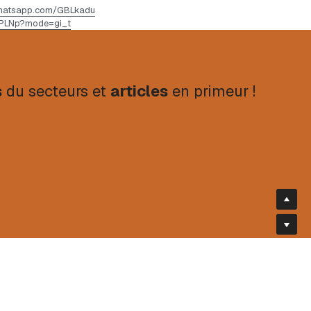
.whatsapp.com/GBLkadu
PLNp?mode=gi_t
s
 du secteurs et 
articles
 en primeur !