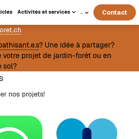
Contact
icles
Activités et services
…
oret.ch
athisant.e.s
? Une idée à partager? 
otre projet de jardin-forêt ou en 
 sol? 
s
r nos projets! 