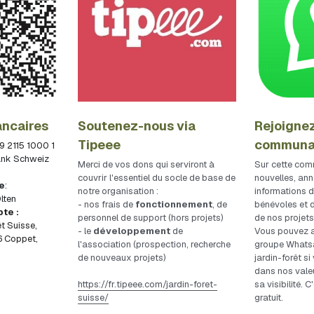
ncaires
Soutenez-nous via 
Rejoignez 
Tipeee
communa
 2115 1000 1
Bank Schweiz 
Merci de vos dons qui serviront à 
Sur cette com
couvrir l'essentiel du socle de base de 
nouvelles, ann
ue
: 
notre organisation :
informations d
lten
- nos frais de 
fonctionnement
, de 
bénévoles et d
Adresse liée au compte : 
personnel de support (hors projets)
de nos projets
t Suisse, 
- le 
développement
 de 
Vous pouvez au
 Coppet, 
l'association (prospection, recherche 
groupe Whatsa
de nouveaux projets)
jardin-forêt s
dans nos valeu
https://fr.tipeee.com/jardin-foret-
sa visibilité. 
suisse/
gratuit.