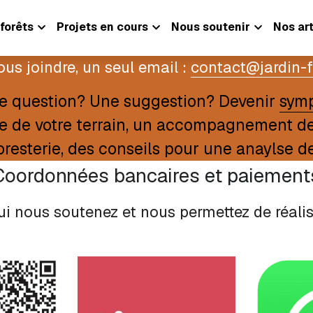
forêts
Projets en cours
Nous soutenir
Nos art
us joindre, un seul email : 
contact@jardin-f
ne question? Une suggestion? Devenir 
symp
e de votre terrain, un accompagnement de v
oresterie, des conseils pour une anaylse de
Coordonnées bancaires
 et paiement
ui nous soutenez et nous permettez de réalise