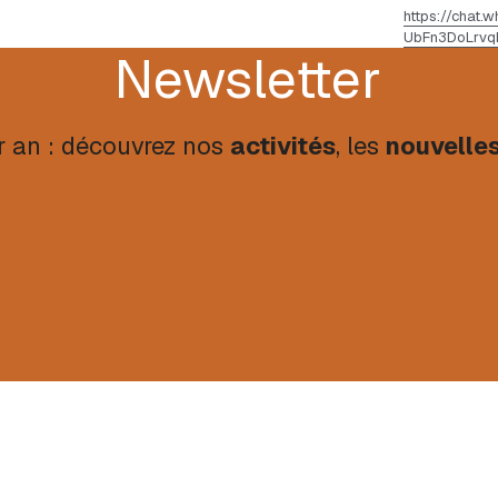
https://chat
UbFn3DoLrvq
Newsletter
r an : découvrez nos 
activités
, les 
nouvelle