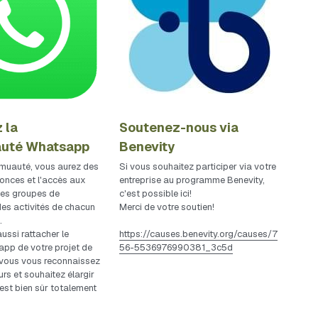
la 
Soutenez-nous via 
uté Whatsapp
Benevity
muauté, vous aurez des 
Si vous souhaitez participer via votre 
onces et l'accès aux 
entreprise au programme Benevity, 
es groupes de 
c'est possible ici!
es activités de chacun 
Merci de votre soutien!
.
ssi rattacher le 
https://causes.benevity.org/causes/7
pp de votre projet de 
56-5536976990381_3c5d
i vous vous reconnaissez 
rs et souhaitez élargir 
C'est bien sûr totalement 