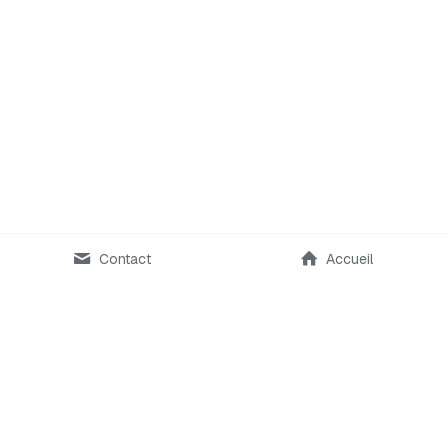
Contact
Accueil
contact@jardin-foret.ch