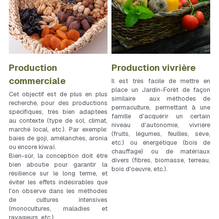
Mise en lien
Ils parlent de nous
Contact
Production 
Production vivrière
commerciale
Il est très facile de mettre en 
place un Jardin-Forêt de façon 
Cet objectif est de plus en plus 
similaire  aux méthodes de 
recherché, pour des productions 
permaculture, permettant à une 
spécifiques, très bien adaptées 
famille d'acquérir un certain 
au contexte (type de sol, climat, 
niveau d'autonomie, vivrière 
marché local, etc.). Par exemple: 
(fruits, légumes, feuilles, sève, 
baies de goji, amélanches, aronia 
etc.) ou énergétique (bois de 
ou encore kiwaï.
chauffage) ou de matériaux 
Bien-sûr, la conception doit être 
divers (fibres, biomasse, terreau, 
bien aboutie pour garantir la 
bois d'oeuvre, etc.).
résilience sur le long terme, et 
éviter les effets indésirables que 
l'on observe dans les méthodes 
de cultures intensives 
(monocultures, maladies et 
ravageurs, etc.).