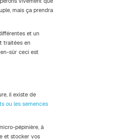
spérons vivement que 
uple, mais ça prendra 
fférentes et un 
traitées en 
en-sûr ceci est 
 il existe de 
nts ou les semences 
icro-pépinière, à 
 et stocker vos 