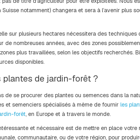
as de titre d'agriculteur pour être exploitées. Nous e
n Suisse notamment) changera et sera à l’avenir plus so
elle sur plusieurs hectares nécessitera des techniques di
sur de nombreuses années, avec des zones possiblement 
zones plus travaillées, selon les objectifs recherchés. Bi
rces disponibles.
 plantes de jardin-forêt ?
 de se procurer des plantes ou semences dans la nature,
s et semenciers spécialisés à même de fournir 
les pla
ardin-forêt
, en Europe et à travers le monde.
intéressante et nécessaire est de mettre en place votre m
munale, communautaire, ou de votre région, pour produire