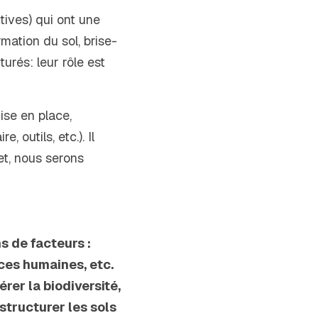
ives) qui ont une 
rmation du sol, brise-
rés: leur rôle est 
se en place, 
 outils, etc.). Il 
t, nous serons 
 de facteurs : 
rces humaines, etc. 
er la biodiversité, 
tructurer les sols 