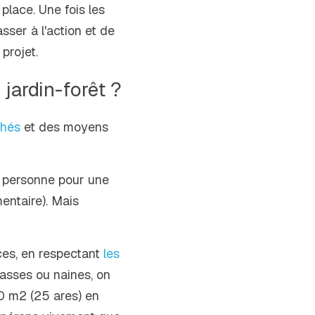
lace. Une fois les 
sser à l'action et de 
projet.
 jardin-forêt ?
chés
 et des moyens 
 personne pour une 
ntaire). Mais 
ces, en respectant 
les 
asses ou naines, on 
 m2 (25 ares) en 