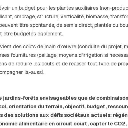
évoir un budget pour les plantes auxiliaires (non-product
lisant, ombrage, structure, verticalité, biomasse, transfo
peuvent être spontanés, de semis direct, plantés ou boutu
ent être budgétés également.
vient des coûts de main d'œuvre (conduite du projet, mi
ses fournitures (paillage, moyens d'irrigation si nécessaire,
ns de réduire les coûts et de réaliser tout type de proje
ompagner là-aussi.
de jardins-forêts envisageables que de combinaisons
sol, orientation du terrain, objectif, budget, ressou
s des solutions aux défis sociétaux actuels: régénér
nomie alimentaire en circuit court, capter le CO2, s