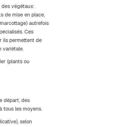
n des végétaux: 
ts de mise en place, 
marcottage) autrefois 
écialisés. Ces 
 ils permettent de 
 variétale.
er (plants ou 
 départ, des 
 à tous les moyens.
ative), selon 