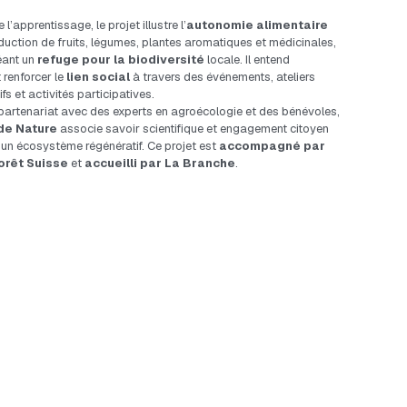
l’apprentissage, le projet illustre l’
autonomie alimentaire
duction de fruits, légumes, plantes aromatiques et médicinales, 
éant un 
refuge pour la biodiversité
 locale. Il entend 
renforcer le 
lien social
 à travers des événements, ateliers 
fs et activités participatives.
Conçu en partenariat avec des experts en agroécologie et des bénévoles, 
de Nature
 associe savoir scientifique et engagement citoyen 
 un écosystème régénératif. Ce projet est 
accompagné par 
orêt Suisse
 et 
accueilli par La Branche
.