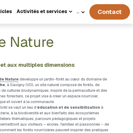
Contact
icles
Activités et services
…
de Nature
jet aux multiples dimensions
de Nature
 développe un jardin-forêt au cœur du domaine de 
che
, à Savigny (VD), un site naturel composé de forêts, de 
de cultures biodynamiques. Inspiré de la permaculture et des 
s forestiers, ce projet vise à créer un espace nourricier, 
ue et ouvert à la communauté.
orêt se veut un lieu d’
éducation et de sensibilisation
 à 
sterie, à la biodiversité et aux bienfaits des écosystèmes 
Ateliers thématiques, parcours pédagogiques et projets 
permettront aux visiteurs – écoles, familles et passionnés – de 
comment les forêts nourricières peuvent inspirer des pratiques 