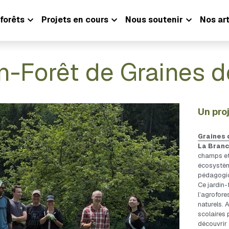
forêts
Projets en cours
Nous soutenir
Nos art
n-Forêt de Graines 
Un pro
Graines 
La Bran
champs et 
écosystème
pédagogiq
Ce jardin-f
l’agrofore
naturels. 
scolaires 
découvrir 